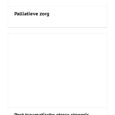
Palliatieve zorg
Post traumatische stress stoornis