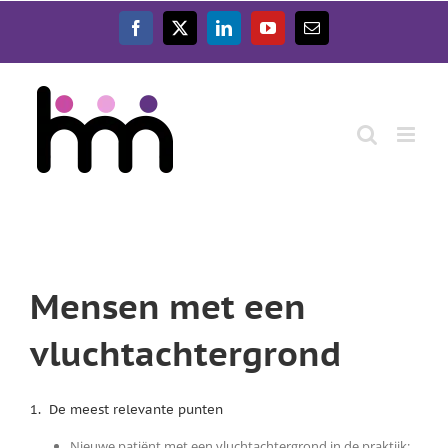
Ga
naar
Facebook
X
LinkedIn
YouTube
E-
inhoud
mail
Mensen met een
vluchtachtergrond
1. De meest relevante punten
Nieuwe patiënt met een vluchtachtergrond in de praktijk: