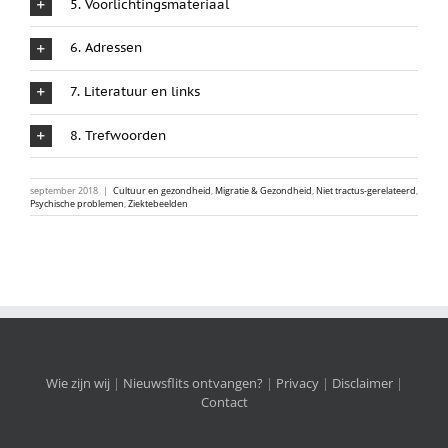
5. Voorlichtingsmateriaal
6. Adressen
7. Literatuur en links
8. Trefwoorden
september 2018
|
Cultuur en gezondheid
,
Migratie & Gezondheid
,
Niet tractus-gerelateerd
,
Psychische problemen
,
Ziektebeelden
Wie zijn wij
|
Nieuwsflits ontvangen?
|
Privacy
|
Disclaimer
|
Contact