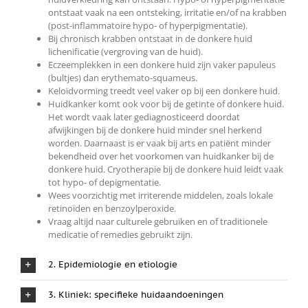
ontstaat vaak na een ontsteking, irritatie en/of na krabben
(post-inflammatoire hypo- of hyperpigmentatie).
Bij chronisch krabben ontstaat in de donkere huid
lichenificatie (vergroving van de huid).
Eczeemplekken in een donkere huid zijn vaker papuleus
(bultjes) dan erythemato-squameus.
Keloïdvorming treedt veel vaker op bij een donkere huid.
Huidkanker komt ook voor bij de getinte of donkere huid.
Het wordt vaak later gediagnosticeerd doordat
afwijkingen bij de donkere huid minder snel herkend
worden. Daarnaast is er vaak bij arts en patiënt minder
bekendheid over het voorkomen van huidkanker bij de
donkere huid. Cryotherapie bij de donkere huid leidt vaak
tot hypo- of depigmentatie.
Wees voorzichtig met irriterende middelen, zoals lokale
retinoïden en benzoylperoxide.
Vraag altijd naar culturele gebruiken en of traditionele
medicatie of remedies gebruikt zijn.
2. Epidemiologie en etiologie
3. Kliniek: specifieke huidaandoeningen