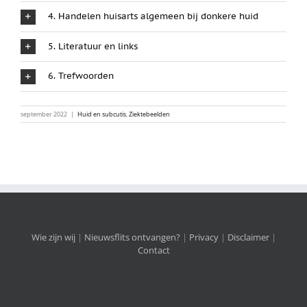
4. Handelen huisarts algemeen bij donkere huid
5. Literatuur en links
6. Trefwoorden
september 2022
|
Huid en subcutis
,
Ziektebeelden
Wie zijn wij
|
Nieuwsflits ontvangen?
|
Privacy
|
Disclaimer
|
Contact