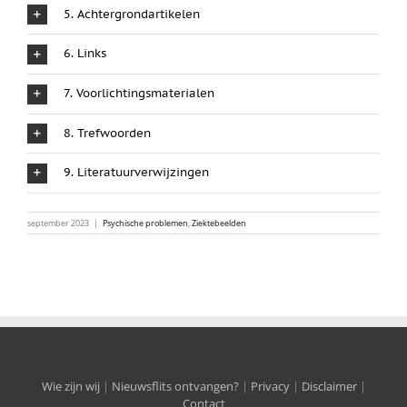
5. Achtergrondartikelen
6. Links
7. Voorlichtingsmaterialen
8. Trefwoorden
9. Literatuurverwijzingen
september 2023
|
Psychische problemen
,
Ziektebeelden
Wie zijn wij
|
Nieuwsflits ontvangen?
|
Privacy
|
Disclaimer
|
Contact