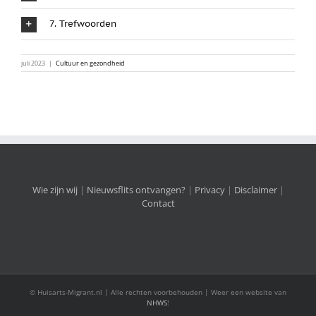
7. Trefwoorden
juli 2023
|
Cultuur en gezondheid
Wie zijn wij
|
Nieuwsflits ontvangen?
|
Privacy
|
Disclaimer
|
Contact
© Huisarts-Migrant.nl | Alle rechten voorbehouden | Weer een website van
NHWS
!