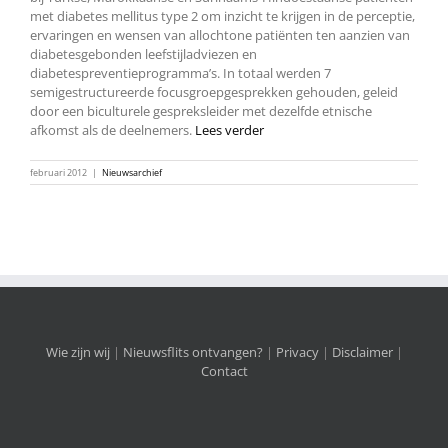
met diabetes mellitus type 2 om inzicht te krijgen in de perceptie,
ervaringen en wensen van allochtone patiënten ten aanzien van
diabetesgebonden leefstijladviezen en
diabetespreventieprogramma’s. In totaal werden 7
semigestructureerde focusgroepgesprekken gehouden, geleid
door een biculturele gespreksleider met dezelfde etnische
afkomst als de deelnemers.
Lees verder
februari 2012
|
Nieuwsarchief
Wie zijn wij
|
Nieuwsflits ontvangen?
|
Privacy
|
Disclaimer
|
Contact