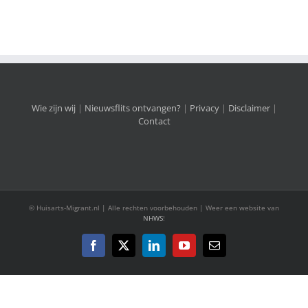
Wie zijn wij
|
Nieuwsflits ontvangen?
|
Privacy
|
Disclaimer
|
Contact
© Huisarts-Migrant.nl | Alle rechten voorbehouden | Weer een website van
NHWS
!
Facebook
X
LinkedIn
YouTube
E-
mail