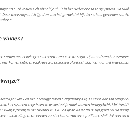
anten. Zij voelen zich niet altijd thuis in het Nederlandse zorgsysteem. De taalba
ost. De arbeidsmigrant krijgt dan snel het gevoel dat hij niet serieus genomen wor
 maken.”
e vinden?
samen met enkele grote uitzendbureaus in de regio. Zij attenderen hun werknem
bij ons komen hebben vaak een arbeidsongeval gehad, klachten aan het beweging
rkwijze?
heel toegankelijk en het inschrijfformulier laagdrempelig. Er staat ook een uitlegvid
sten. Het systeem registreert in welke taal je moet worden teruggebeld. Met beeld
bewegwijzering in het ziekenhuis is duidelijk en de portiers zijn goed op de hoogt
erieuze uitstraling. In de landen van herkomst van onze patiënten sluit dat aan op