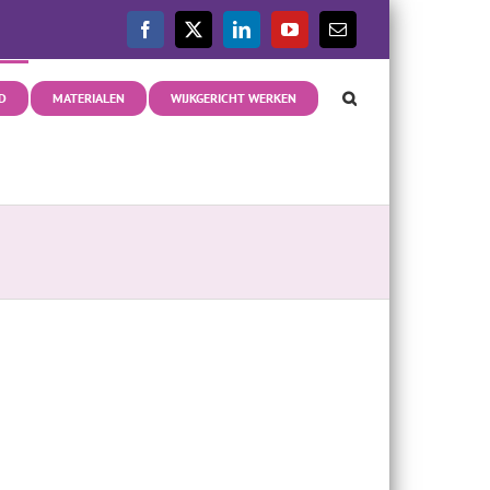
Facebook
X
LinkedIn
YouTube
E-
mail
D
MATERIALEN
WIJKGERICHT WERKEN