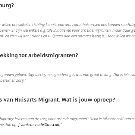
mburg?
r willen ontwikkelen richting kenniscentrum, zodat huisartsen ons kunnen raadpleg
enen. Er zijn wel enkele digitale initiatieven voor arbeidsmigranten, maar daar ge
len. Zo zien wij dat Spaans en Bulgaars aan een opmars bezig is. Daar willen we o
trekking tot arbeidsmigranten?
gonnen gebied. Signalering en agendering is dus van groot belang. Dat is iets wa
beleid en zorg.”
s van Huisarts Migrant. Wat is jouw oproep?
 een bijdrage leveren aan de zorg voor arbeidsmigranten? Denk je bijvoorbeeld aa
 me dan op:
f.vankemenade@me.com
”