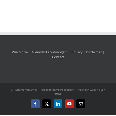
Wie zijn wij
|
Nieuwsflits ontvangen?
|
Privacy
|
Disclaimer
|
Contact
© Huisarts-Migrant.nl | Alle rechten voorbehouden | Weer een website van
NHWS
!
Facebook
X
LinkedIn
YouTube
E-
mail