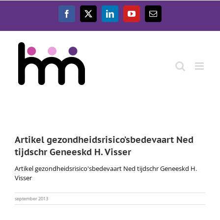
Ga
naar
Facebook
X
LinkedIn
YouTube
E-
inhoud
mail
Artikel gezondheidsrisico’sbedevaart Ned
tijdschr Geneeskd H. Visser
Artikel gezondheidsrisico'sbedevaart Ned tijdschr Geneeskd H.
Visser
september 2013