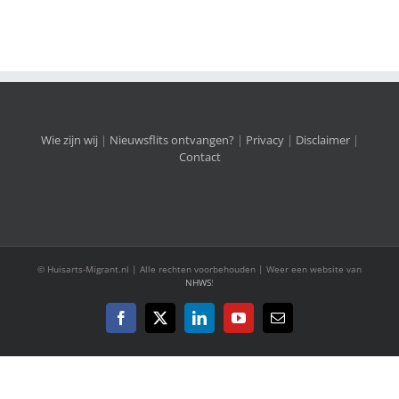
Wie zijn wij
|
Nieuwsflits ontvangen?
|
Privacy
|
Disclaimer
|
Contact
© Huisarts-Migrant.nl | Alle rechten voorbehouden | Weer een website van
NHWS
!
Facebook
X
LinkedIn
YouTube
E-
mail