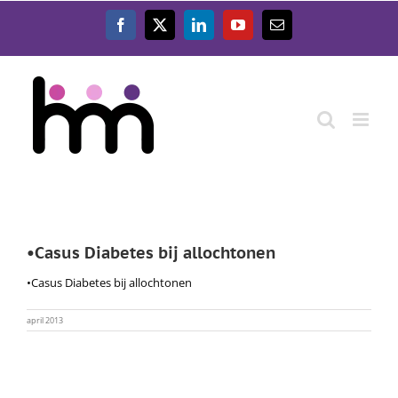
Ga
naar
Facebook
X
LinkedIn
YouTube
E-
inhoud
mail
•Casus Diabetes bij allochtonen
•Casus Diabetes bij allochtonen
april 2013