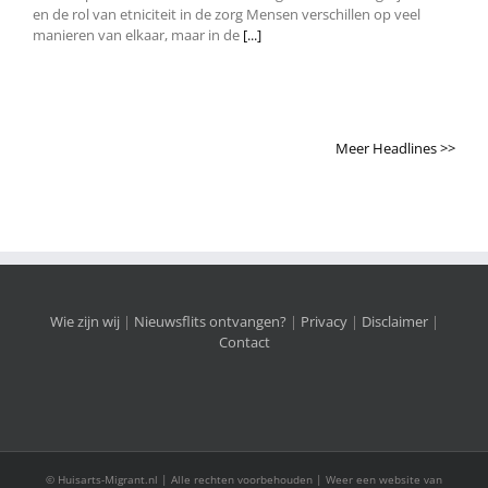
en de rol van etniciteit in de zorg Mensen verschillen op veel
manieren van elkaar, maar in de
[...]
Meer Headlines >>
Wie zijn wij
|
Nieuwsflits ontvangen?
|
Privacy
|
Disclaimer
|
Contact
© Huisarts-Migrant.nl | Alle rechten voorbehouden | Weer een website van