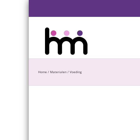
Ga
naar
inhoud
Home
/
Materialen
/
Voeding