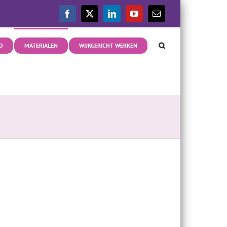
Facebook
X
LinkedIn
YouTube
E-
mail
D
MATERIALEN
WIJKGERICHT WERKEN