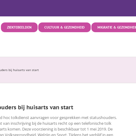
ZIEKTEBEELDEN
CULTUUR & GEZONDHEID
MIGRATIE & GEZONDHEI
ders bij huisarts van start
uders bij huisarts van start
ad hoc tolkdienst aanvragen voor gesprekken met statushouders.
 inschrijving bij de huisarts recht op een telefonische tolk
sarts komen. Deze voorziening is beschikbaar tot 1 mei 2019. De
 Volksgezondheid, Welzijn en Sport. Tijdens het verblijf in een