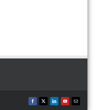
Facebook
X
LinkedIn
YouTube
E-
mail