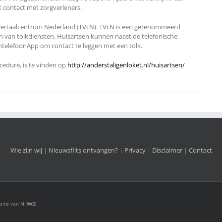
t contact met zorgverleners.
 Vertaalcentrum Nederland (TVcN). TVcN is een gerenommeerd
en van tolkdiensten. Huisartsen kunnen naast de telefonische
telefoonApp om contact te leggen met een tolk.
ocedure, is te vinden op
http://anderstaligenloket.nl/huisartsen/
Wie zijn wij
|
Nieuwsflits ontvangen?
|
Privacy
|
Disclaimer
|
Contact
bsite van
NHWS
!