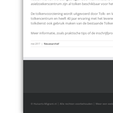
asielzoekerscentrum zijn al tolken beschikbaar voor he
De tolkenvoorziening wordt uitgevoerd door Tolk- en
tolkencentrum en heeft 40 jaar ervaring met het lever
tolkdienst ook gebruik maken van de bestaande Tolken
Meer informatie, zoals praktische tips of de inschrijfpr
mei 2017
|
Nieuwsarchief
© Huisarts-Migrant.nl | Alle rechten voorbehouden | Weer een we