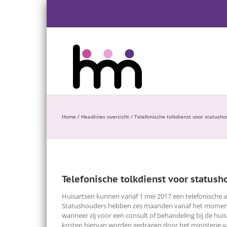
Ga
naar
inhoud
Home
/
Headlines overzicht
/
Telefonische tolkdienst voor statushou
Telefonische tolkdienst voor statusho
Huisartsen kunnen vanaf 1 mei 2017 een telefonische 
Statushouders hebben zes maanden vanaf het moment van
wanneer zij voor een consult of behandeling bij de hui
kosten hiervan worden gedragen door het ministerie van