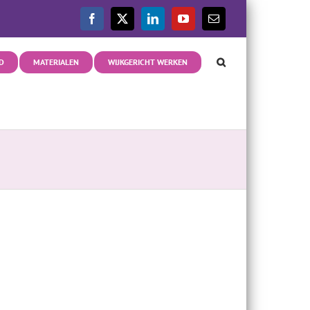
Facebook
X
LinkedIn
YouTube
E-
mail
D
MATERIALEN
WIJKGERICHT WERKEN