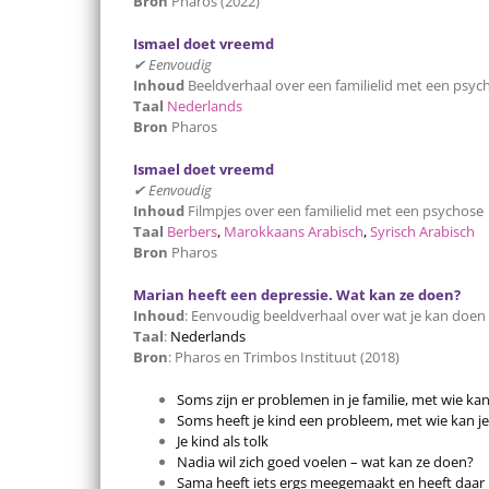
Bron
Pharos (2022)
Ismael doet vreemd
✔ Eenvoudig
Inhoud
Beeldverhaal over een familielid met een psyc
Taal
Nederlands
Bron
Pharos
Ismael doet vreemd
✔ Eenvoudig
Inhoud
Filmpjes over een familielid met een psychose
Taal
Berbers
,
Marokkaans Arabisch
,
Syrisch Arabisch
Bron
Pharos
Marian heeft een depressie. Wat kan ze doen?
Inhoud
: Eenvoudig beeldverhaal over wat je kan doen 
Taal
:
Nederlands
Bron
: Pharos en Trimbos Instituut (2018)
Soms zijn er problemen in je familie, met wie kan
Soms heeft je kind een probleem, met wie kan j
Je kind als tolk
Nadia wil zich goed voelen – wat kan ze doen?
Sama heeft iets ergs meegemaakt en heeft daar 