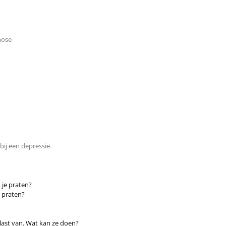
hose
bij een depressie.
 je praten?
e praten?
last van. Wat kan ze doen?