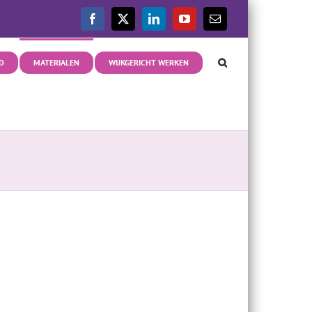
Facebook
X
LinkedIn
YouTube
E-
mail
D
MATERIALEN
WIJKGERICHT WERKEN