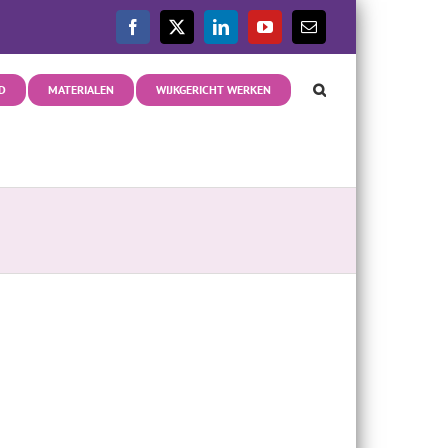
Facebook
X
LinkedIn
YouTube
E-
mail
D
MATERIALEN
WIJKGERICHT WERKEN