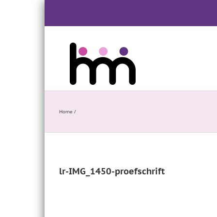
Ga
naar
inhoud
Home
/
lr-IMG_1450-proefschrift