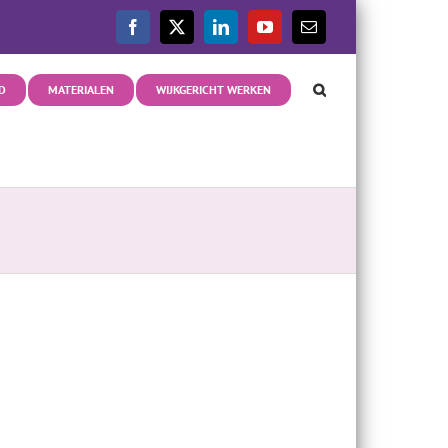
Facebook
X
LinkedIn
YouTube
E-
mail
D
MATERIALEN
WIJKGERICHT WERKEN