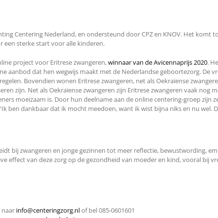
hting Centering Nederland, en ondersteund door CPZ en KNOV. Het komt tot
r een sterke start voor alle kinderen.
nline project voor Eritrese zwangeren,
winnaar van de Avicennaprijs 2020
. H
ine aanbod dat hen wegwijs maakt met de Nederlandse geboortezorg. De vro
egelen. Bovendien wonen Eritrese zwangeren, net als Oekraïense zwangeren,
seren zijn. Net als Oekraïense zwangeren zijn Eritrese zwangeren vaak nog 
ers moeizaam is. Door hun deelname aan de online centering-groep zijn ze
k ben dankbaar dat ik mocht meedoen, want ik wist bijna niks en nu wel. De 
eidt bij zwangeren en jonge gezinnen tot meer reflectie, bewustwording, em
tieve effect van deze zorg op de gezondheid van moeder en kind, vooral bij
l naar
info@centeringzorg.nl
of bel 085-0601601