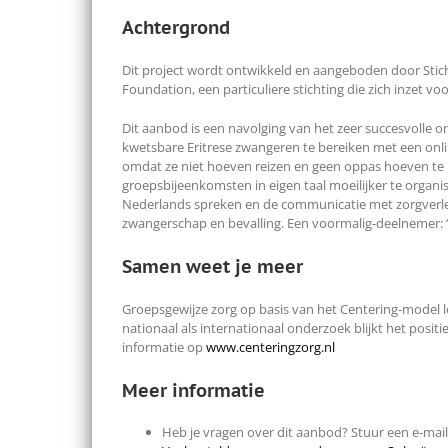
Achtergrond
Dit project wordt ontwikkeld en aangeboden door Stic
Foundation, een particuliere stichting die zich inzet voo
Dit aanbod is een navolging van het zeer succesvolle o
kwetsbare Eritrese zwangeren te bereiken met een onl
omdat ze niet hoeven reizen en geen oppas hoeven te r
groepsbijeenkomsten in eigen taal moeilijker te organi
Nederlands spreken en de communicatie met zorgverlen
zwangerschap en bevalling. Een voormalig-deelnemer: “I
Samen weet je meer
Groepsgewijze zorg op basis van het Centering-model l
nationaal als internationaal onderzoek blijkt het posi
informatie op
www.centeringzorg.nl
Meer informatie
Heb je vragen over dit aanbod? Stuur een e-mai