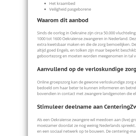
Het kraambed
Veiligheid pasgeborene
Waarom dit aanbod
Sinds de oorlog in Oekraïne zijn circa 50.000 vluchte
1000 tot 1600 Oekraïense zwangeren in Nederland. Dez
extra kwetsbaar maken en die de zorg bemoeilijken. Dez
altijd goed Engels, en tolken zijn maar beperkt beschi
geboortezorg en moeten worden meegenomen in tal van 
Aanvullend op de verloskundige zor
Online groepszorg kan de gewone verloskundige zorg en
bedoeld om haar beter te kunnen informeren en betrek
bovendien in contact met zwangere landgenoten die elde
Stimuleer deelname aan CenteringZ
Als een Oekraïense zwangere wil meedoen aan (live) gr
moeizamer doordat ze nog weinig Nederlands spreekt. 
en een sociaal netwerk op te bouwen. De centering-mater