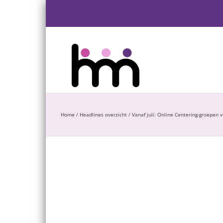
Ga
naar
inhoud
Home
/
Headlines overzicht
/
Vanaf juli: Online Centering-groepen