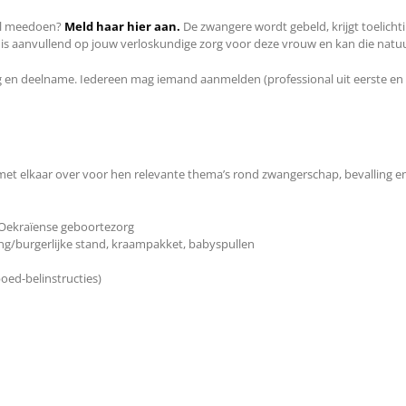
wil meedoen?
Meld haar hier aan.
De zwangere wordt gebeld, krijgt toelicht
 is aanvullend op jouw verloskundige zorg voor deze vrouw en kan die natuur
n deelname. Iedereen mag iemand aanmelden (professional uit eerste en twee
met elkaar over voor hen relevante thema’s rond zwangerschap, bevalling en
 Oekraïense geboortezorg
ing/burgerlijke stand, kraampakket, babyspullen
oed-belinstructies)