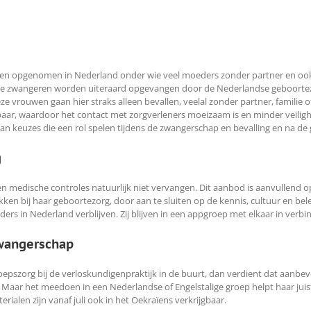
lingen opgenomen in Nederland onder wie veel moeders zonder partner en oo
e zwangeren worden uiteraard opgevangen door de Nederlandse geboortezorg,
e vrouwen gaan hier straks alleen bevallen, veelal zonder partner, familie 
kbaar, waardoor het contact met zorgverleners moeizaam is en minder veiligh
keuzes die een rol spelen tijdens de zwangerschap en bevalling en na de 
g
 medische controles natuurlijk niet vervangen. Dit aanbod is aanvullend o
ken bij haar geboortezorg, door aan te sluiten op de kennis, cultuur en 
rs in Nederland verblijven. Zij blijven in een appgroep met elkaar in verbi
wangerschap
oepszorg bij de verloskundigenpraktijk in de buurt, dan verdient dat aanbe
Maar het meedoen in een Nederlandse of Engelstalige groep helpt haar juis
ialen zijn vanaf juli ook in het Oekraïens verkrijgbaar.