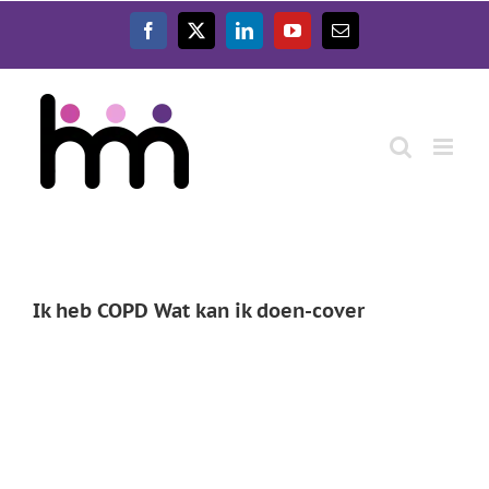
Ga
naar
Facebook
X
LinkedIn
YouTube
E-
inhoud
mail
Ik heb COPD Wat kan ik doen-cover