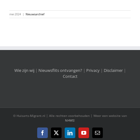
mei 2024
|
Nieuwsarchief
Wie zijn wij
|
Nieuwsflits ontvangen?
|
Privacy
|
Disclaimer
|
Contact
© Huisarts-Migrant.nl | Alle rechten voorbehouden | Weer een website van
NHWS
!
Facebook
X
LinkedIn
YouTube
E-
mail