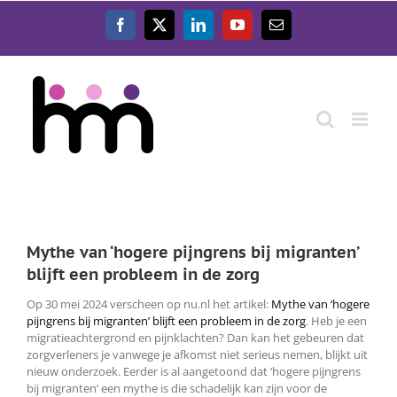
Ga
naar
Facebook
X
LinkedIn
YouTube
E-
inhoud
mail
Mythe van ‘hogere pijngrens bij migranten’
blijft een probleem in de zorg
Op 30 mei 2024 verscheen op nu.nl het artikel:
Mythe van ‘hogere
pijngrens bij migranten’ blijft een probleem in de zorg
. Heb je een
migratieachtergrond en pijnklachten? Dan kan het gebeuren dat
zorgverleners je vanwege je afkomst niet serieus nemen, blijkt uit
nieuw onderzoek. Eerder is al aangetoond dat ‘hogere pijngrens
bij migranten’ een mythe is die schadelijk kan zijn voor de