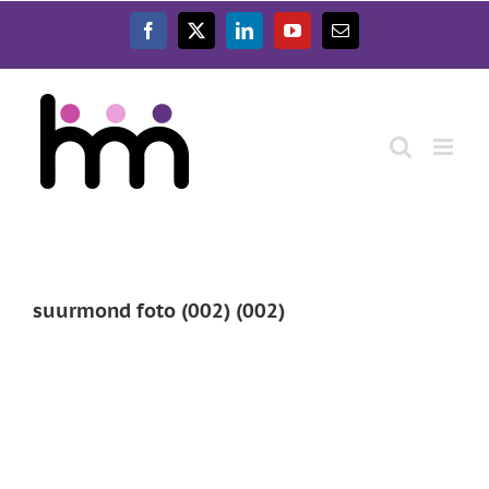
Ga
naar
Facebook
X
LinkedIn
YouTube
E-
inhoud
mail
suurmond foto (002) (002)