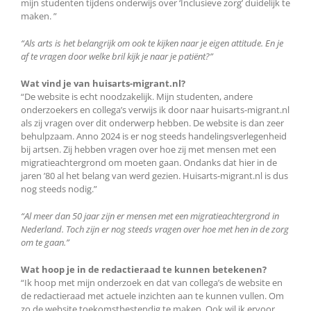
mijn studenten tijdens onderwijs over ‘Inclusieve zorg’ duidelijk te
maken. ”
“Als arts is het belangrijk om ook te kijken naar je eigen attitude. En je
af te vragen door welke bril kijk je naar je patiënt?”
Wat vind je van huisarts-migrant.nl?
“De website is echt noodzakelijk. Mijn studenten, andere
onderzoekers en collega’s verwijs ik door naar huisarts-migrant.nl
als zij vragen over dit onderwerp hebben. De website is dan zeer
behulpzaam. Anno 2024 is er nog steeds handelingsverlegenheid
bij artsen. Zij hebben vragen over hoe zij met mensen met een
migratieachtergrond om moeten gaan. Ondanks dat hier in de
jaren ’80 al het belang van werd gezien. Huisarts-migrant.nl is dus
nog steeds nodig.”
“Al meer dan 50 jaar zijn er mensen met een migratieachtergrond in
Nederland. Toch zijn er nog steeds vragen over hoe met hen in de zorg
om te gaan.”
Wat hoop je in de redactieraad te kunnen betekenen?
“Ik hoop met mijn onderzoek en dat van collega’s de website en
de redactieraad met actuele inzichten aan te kunnen vullen. Om
zo de website toekomstbestendig te maken. Ook wil ik ervoor