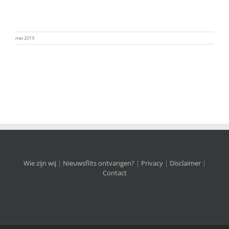
mei 2019
Wie zijn wij
|
Nieuwsflits ontvangen?
|
Privacy
|
Disclaimer
|
Contact