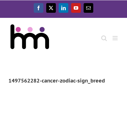
Ga
naar
Facebook
X
LinkedIn
YouTube
E-
inhoud
mail
1497562282-cancer-zodiac-sign_breed