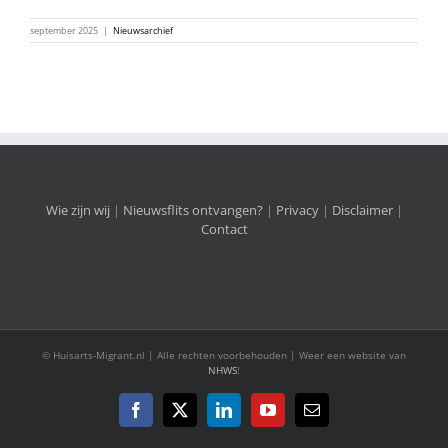
september 2025
|
Nieuwsarchief
Wie zijn wij
|
Nieuwsflits ontvangen?
|
Privacy
|
Disclaimer
|
Contact
© Huisarts-Migrant.nl | Alle rechten voorbehouden | Weer een website van
NHWS
!
Facebook
X
LinkedIn
YouTube
E-
mail