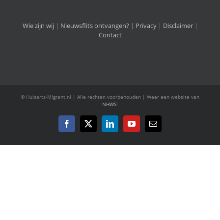
Wie zijn wij
|
Nieuwsflits ontvangen?
|
Privacy
|
Disclaimer
|
Contact
© Huisarts-Migrant.nl | Alle rechten voorbehouden | Weer een website van
NHWS
!
Facebook
X
LinkedIn
YouTube
E-
mail