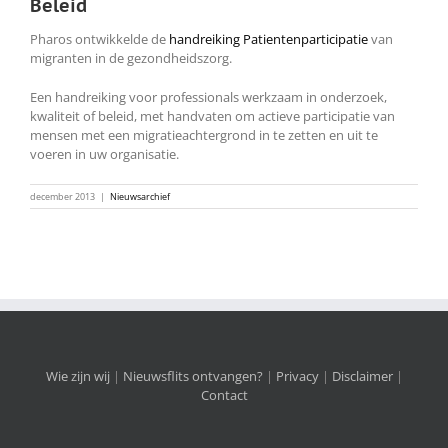
Beleid
Pharos ontwikkelde de
handreiking Patientenparticipatie
van
migranten in de gezondheidszorg.
Een handreiking voor professionals werkzaam in onderzoek,
kwaliteit of beleid, met handvaten om actieve participatie van
mensen met een migratieachtergrond in te zetten en uit te
voeren in uw organisatie.
december 2013
|
Nieuwsarchief
Wie zijn wij
|
Nieuwsflits ontvangen?
|
Privacy
|
Disclaimer
|
Contact