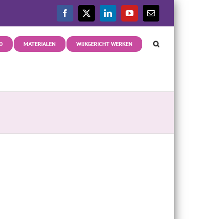
Facebook
X
LinkedIn
YouTube
E-
mail
D
MATERIALEN
WIJKGERICHT WERKEN