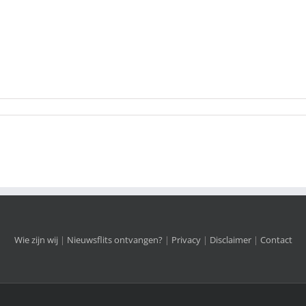
Wie zijn wij
|
Nieuwsflits ontvangen?
|
Privacy
|
Disclaimer
|
Contact