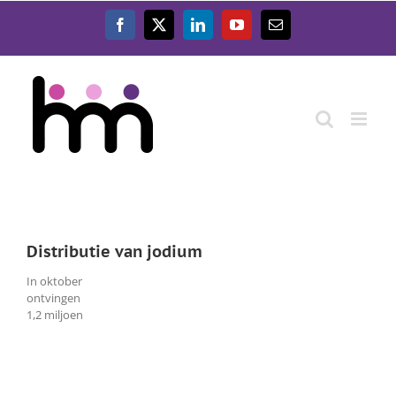
Ga
naar
Facebook
X
LinkedIn
YouTube
E-
inhoud
mail
Distributie van jodium
In oktober
ontvingen
1,2 miljoen