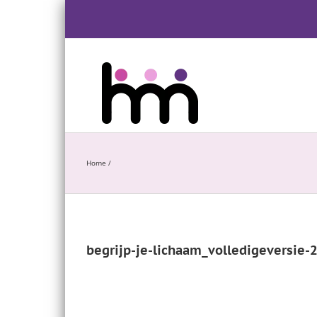
Ga
naar
inhoud
Home
/
begrijp-je-lichaam_volledigeversie-