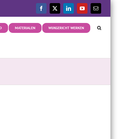
Facebook
X
LinkedIn
YouTube
E-
mail
D
MATERIALEN
WIJKGERICHT WERKEN