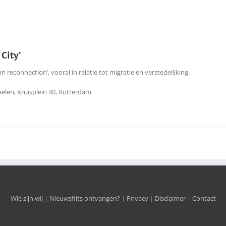
City’
econnection’, vooral in relatie tot migratie en verstedelijking.
elen, Kruisplein 40, Rotterdam
Wie zijn wij
|
Nieuwsflits ontvangen?
|
Privacy
|
Disclaimer
|
Contact