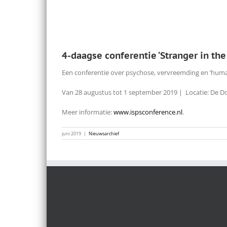
4-daagse conferentie ‘Stranger in the 
Een conferentie over psychose, vervreemding en ‘human r
Van 28 augustus tot 1 september 2019 | Locatie: De Do
Meer informatie:
www.ispsconference.nl
.
juni 2019
|
Nieuwsarchief