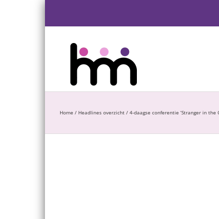
Ga
naar
inhoud
Home
/
Headlines overzicht
/
4-daagse conferentie ‘Stranger in the C